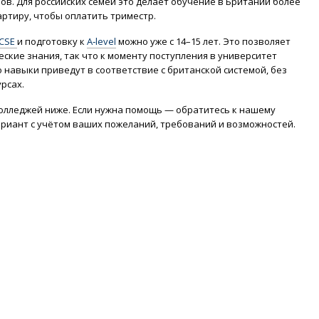
в. Для российских семей это делает обучение в Британии более
ртиру, чтобы оплатить триместр.
CSE
и подготовку к
A‑level
можно уже с 14–15 лет. Это позволяет
ские знания, так что к моменту поступления в университет
 навыки приведут в соответствие с британской системой, без
рсах.
олледжей ниже. Если нужна помощь — обратитесь к нашему
риант с учётом ваших пожеланий, требований и возможностей.