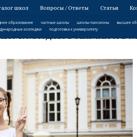
талог школ
Вопросы / Ответы
Статьи
Ко
в Англии и Великобритании
днее образование
частные школы
школы-пансионы
высшее об
дународные колледжи
подготовка к университету
ые колледжи в Англии и Ве