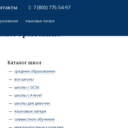
нтакты
7 (800) 775-54-97
разование
языковые лагеря
ликобритании
Каталог школ
среднее образование
все школы
школы с GCSE
школы с A-level
школы для девочек
языковые лагеря
совместное обучение
международные колледжи