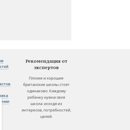
ов
Рекомендация от
стей
экспертов
Плохие и хорошие
естов
британские школы стоят
одинаково. Каждому
ржка
ребенку нужна своя
лении
школа: исходя из
интересов, потребностей,
целей.