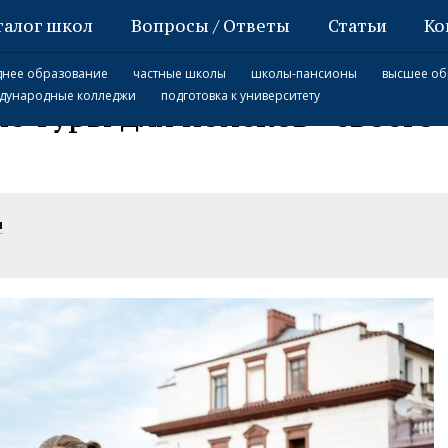
талог школ
Вопросы / Ответы
Статьи
Ко
в “своего” кампуса
днее образование
частные школы
школы-пансионы
высшее об
дународные колледжи
подготовка к университету
е туры для поисков “своего
ы