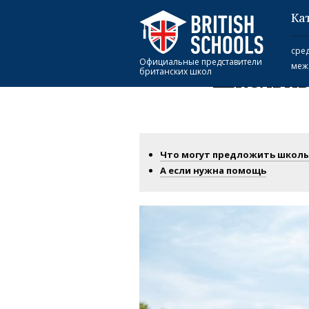
Ка
Главная
​Школьные туры для поиско
сре
Официальные представители
меж
британских школ
​Школьны
Что могут предложить школ
А если нужна помощь