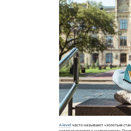
A-level
часто называют «золотым стан
которая готовит к университету. По