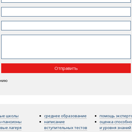
Отправить
ению
ные школы
среднее образование
помощь эксперт
ы-пансионы
написание
оценка способно
вые лагеря
вступительных тестов
и уровня знаний