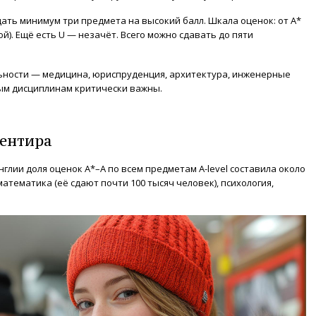
ать минимум три предмета на высокий балл. Шкала оценок: от A*
й). Ещё есть U — незачёт. Всего можно сдавать до пяти
ьности — медицина, юриспруденция, архитектура, инженерные
ым дисциплинам критически важны.
иентира
Англии доля оценок A*–A по всем предметам A-level составила около
атематика (её сдают почти 100 тысяч человек), психология,