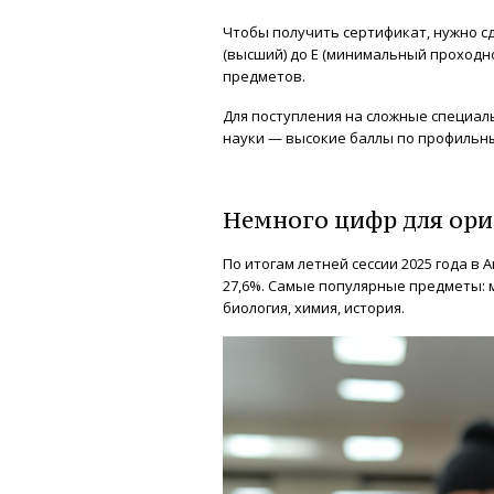
Чтобы получить сертификат, нужно сд
(высший) до E (минимальный проходно
предметов.
Для поступления на сложные специал
науки — высокие баллы по профильн
Немного цифр для ор
По итогам летней сессии 2025 года в 
27,6%. Самые популярные предметы: м
биология, химия, история.