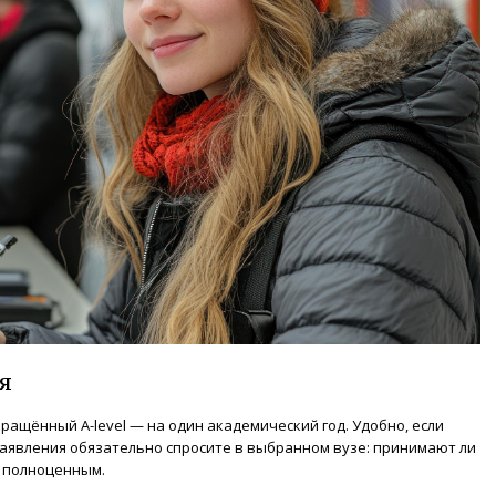
я
ращённый A-level — на один академический год. Удобно, если
заявления обязательно спросите в выбранном вузе: принимают ли
о полноценным.