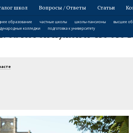
талог школ
Вопросы / Ответы
Статьи
Ко
что это вообще
днее образование
частные школы
школы-пансионы
высшее об
дународные колледжи
подготовка к университету
l: зачем он нужен и что это
расте