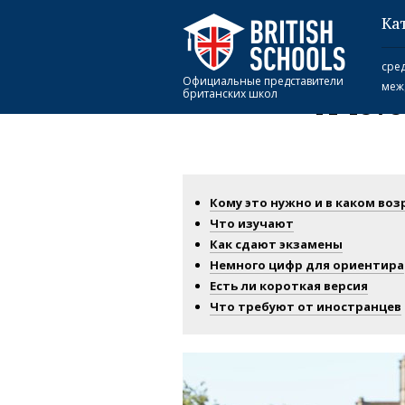
Ка
Главная
A-level: зачем он нужен и 
сре
Официальные представители
меж
британских школ
A-leve
Кому это нужно и в каком воз
Что изучают
Как сдают экзамены
Немного цифр для ориентира
Есть ли короткая версия
Что требуют от иностранцев