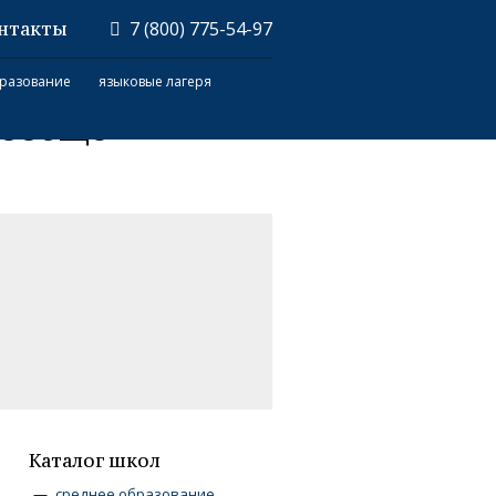
нтакты
7 (800) 775-54-97
разование
языковые лагеря
 вообще
Каталог школ
среднее образование