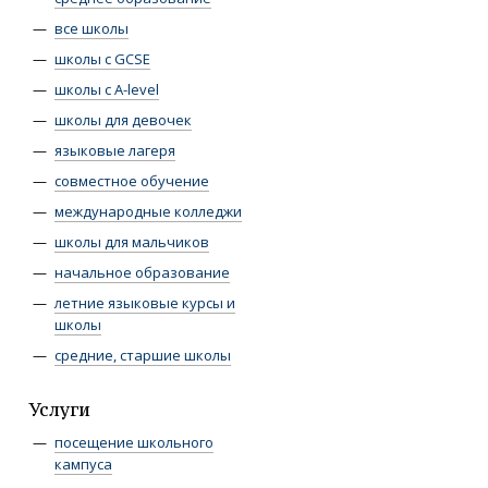
все школы
школы с GCSE
школы с A-level
школы для девочек
языковые лагеря
совместное обучение
международные колледжи
школы для мальчиков
начальное образование
летние языковые курсы и
школы
средние, старшие школы
Услуги
посещение школьного
кампуса