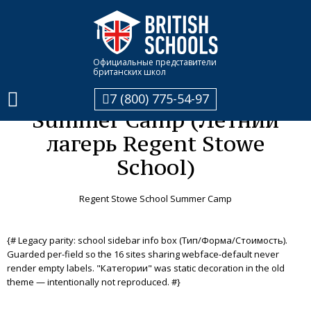
Главная
Каталог школ
Regent Stowe School Summer Camp (Летний лагерь Regent Stowe
School)
Официальные представители
британских школ
Regent Stowe School
7 (800) 775-54-97
Summer Camp (Летний
лагерь Regent Stowe
School)
Regent Stowe School Summer Camp
{# Legacy parity: school sidebar info box (Тип/Форма/Стоимость).
Guarded per-field so the 16 sites sharing webface-default never
render empty labels. "Категории" was static decoration in the old
theme — intentionally not reproduced. #}