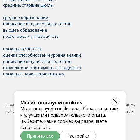
средние, старшие школы
среднее образование
написание вступительных тестов
высшее образование
подготовка к университету
помощь экспертов
оценка способностей и уровня знаний
написание вступительных тестов
психологическая помощь и поддержка
помощь в зачислении в школу
Рекомендация от экспертов
Мы используем cookies
Плохие и хорошие британские школы стоят одинаково. Каждому
Мы используем cookies для сбора статистики
ребенку нужна своя школа: исходя из интересов, потребностей,
и улучшения пользовательского опыта.
целей.
Выберите, какие cookies вы разрешаете
использовать.
Принять все
Настройки
© 2016-2026. все права защищены