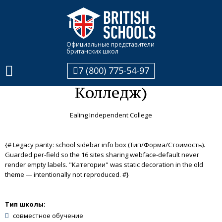
Главная
Каталог школ
Ealing Independent College (Илинг Индепендент Колледж)
Официальные представители
британских школ
Ealing Independent College
7 (800) 775-54-97
(Илинг Индепендент
Колледж)
Ealing Independent College
{# Legacy parity: school sidebar info box (Тип/Форма/Стоимость).
Guarded per-field so the 16 sites sharing webface-default never
render empty labels. "Категории" was static decoration in the old
theme — intentionally not reproduced. #}
Тип школы:
совместное обучение