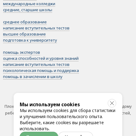
международные колледжи
средние, старшие школы
среднее образование
написание вступительных тестов
высшее образование
подготовка к университету
помощь экспертов
оценка способностей и уровня знаний
написание вступительных тестов
психологическая помощь и поддержка
помощь в зачислении в школу
Рекомендация от экспертов
Мы используем cookies
Плохие и хорошие британские школы стоят одинаково. Каждому
Мы используем cookies для сбора статистики
ребенку нужна своя школа: исходя из интересов, потребностей,
и улучшения пользовательского опыта.
целей.
Выберите, какие cookies вы разрешаете
использовать.